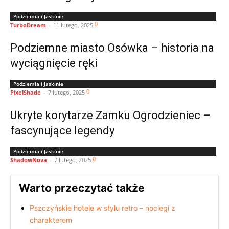
Podziemia i Jaskinie
0
TurboDream
-
11 lutego, 2025
Podziemne miasto Osówka – historia na
wyciągnięcie ręki
Podziemia i Jaskinie
0
PixelShade
-
7 lutego, 2025
Ukryte korytarze Zamku Ogrodzieniec –
fascynujące legendy
Podziemia i Jaskinie
0
ShadowNova
-
7 lutego, 2025
Warto przeczytać także
Pszczyńskie hotele w stylu retro – noclegi z
charakterem