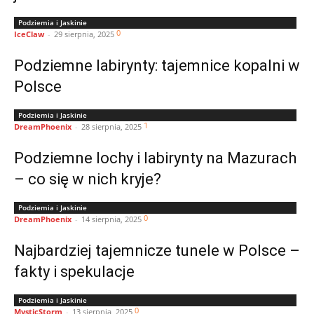
Podziemia i Jaskinie
0
IceClaw
-
29 sierpnia, 2025
Podziemne labirynty: tajemnice kopalni w
Polsce
Podziemia i Jaskinie
1
DreamPhoenix
-
28 sierpnia, 2025
Podziemne lochy i labirynty na Mazurach
– co się w nich kryje?
Podziemia i Jaskinie
0
DreamPhoenix
-
14 sierpnia, 2025
Najbardziej tajemnicze tunele w Polsce –
fakty i spekulacje
Podziemia i Jaskinie
0
MysticStorm
-
13 sierpnia, 2025