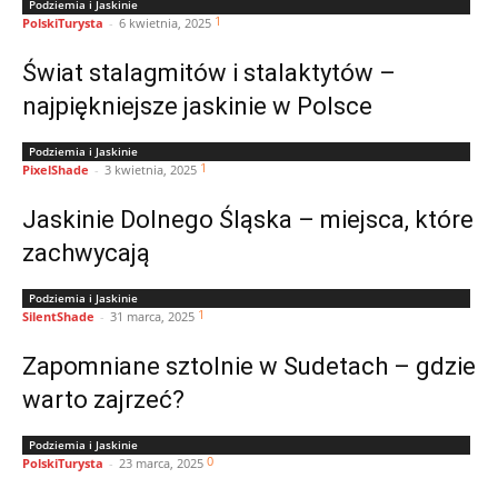
Podziemia i Jaskinie
1
PolskiTurysta
-
6 kwietnia, 2025
Świat stalagmitów i stalaktytów –
najpiękniejsze jaskinie w Polsce
Podziemia i Jaskinie
1
PixelShade
-
3 kwietnia, 2025
Jaskinie Dolnego Śląska – miejsca, które
zachwycają
Podziemia i Jaskinie
1
SilentShade
-
31 marca, 2025
Zapomniane sztolnie w Sudetach – gdzie
warto zajrzeć?
Podziemia i Jaskinie
0
PolskiTurysta
-
23 marca, 2025