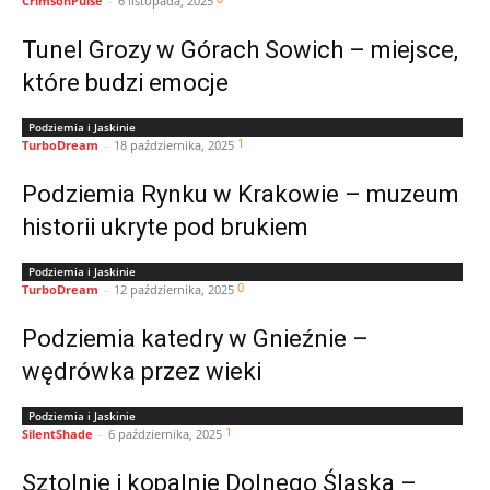
CrimsonPulse
-
6 listopada, 2025
Tunel Grozy w Górach Sowich – miejsce,
które budzi emocje
Podziemia i Jaskinie
1
TurboDream
-
18 października, 2025
Podziemia Rynku w Krakowie – muzeum
historii ukryte pod brukiem
Podziemia i Jaskinie
0
TurboDream
-
12 października, 2025
Podziemia katedry w Gnieźnie –
wędrówka przez wieki
Podziemia i Jaskinie
1
SilentShade
-
6 października, 2025
Sztolnie i kopalnie Dolnego Śląska –