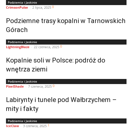
Podziemia i Jaskinie
0
CrimsonPulse
-
2 lipca, 2025
Podziemne trasy kopalni w Tarnowskich
Górach
Podziemia i Jaskinie
0
LightningBlaze
-
22 czerwca, 2025
Kopalnie soli w Polsce: podróż do
wnętrza ziemi
Podziemia i Jaskinie
0
PixelShade
-
7 czerwca, 2025
Labirynty i tunele pod Wałbrzychem –
mity i fakty
Podziemia i Jaskinie
1
IceClaw
-
3 czerwca, 2025