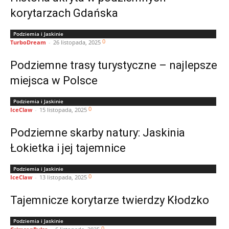
korytarzach Gdańska
Podziemia i Jaskinie
0
TurboDream
-
26 listopada, 2025
Podziemne trasy turystyczne – najlepsze
miejsca w Polsce
Podziemia i Jaskinie
0
IceClaw
-
15 listopada, 2025
Podziemne skarby natury: Jaskinia
Łokietka i jej tajemnice
Podziemia i Jaskinie
0
IceClaw
-
13 listopada, 2025
Tajemnicze korytarze twierdzy Kłodzko
Podziemia i Jaskinie
0