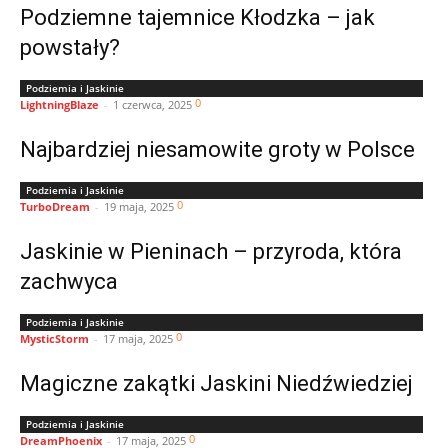
Podziemne tajemnice Kłodzka – jak
powstały?
Podziemia i Jaskinie
0
LightningBlaze
-
1 czerwca, 2025
Najbardziej niesamowite groty w Polsce
Podziemia i Jaskinie
0
TurboDream
-
19 maja, 2025
Jaskinie w Pieninach – przyroda, która
zachwyca
Podziemia i Jaskinie
0
MysticStorm
-
17 maja, 2025
Magiczne zakątki Jaskini Niedźwiedziej
Podziemia i Jaskinie
0
DreamPhoenix
-
17 maja, 2025