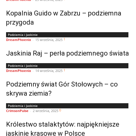
Kopalnia Guido w Zabrzu – podziemna
przygoda
Podziemia i Jaskinie
1
DreamPhoenix
-
15 września, 2025
Jaskinia Raj – perła podziemnego świata
Podziemia i Jaskinie
1
DreamPhoenix
-
14 września, 2025
Podziemny świat Gór Stołowych – co
skrywa ziemia?
Podziemia i Jaskinie
0
CrimsonPulse
-
2 września, 2025
Królestwo stalaktytów: najpiękniejsze
jaskinie krasowe w Polsce