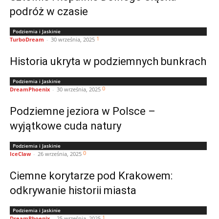
podróż w czasie
Podziemia i Jaskinie
1
TurboDream
-
30 września, 2025
Historia ukryta w podziemnych bunkrach
Podziemia i Jaskinie
0
DreamPhoenix
-
30 września, 2025
Podziemne jeziora w Polsce –
wyjątkowe cuda natury
Podziemia i Jaskinie
0
IceClaw
-
26 września, 2025
Ciemne korytarze pod Krakowem:
odkrywanie historii miasta
Podziemia i Jaskinie
1
DreamPhoenix
-
25 września, 2025