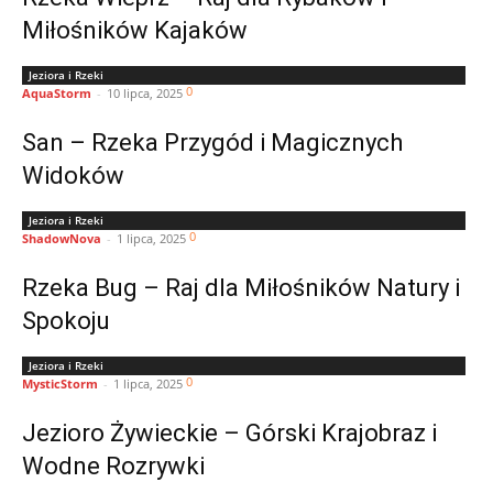
Miłośników Kajaków
Jeziora i Rzeki
0
AquaStorm
-
10 lipca, 2025
San – Rzeka Przygód i Magicznych
Widoków
Jeziora i Rzeki
0
ShadowNova
-
1 lipca, 2025
Rzeka Bug – Raj dla Miłośników Natury i
Spokoju
Jeziora i Rzeki
0
MysticStorm
-
1 lipca, 2025
Jezioro Żywieckie – Górski Krajobraz i
Wodne Rozrywki