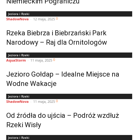
Niemieckim Pograniczu
Jeziora i Rzeki
0
ShadowNova
-
12 maja, 2025
Rzeka Biebrza i Biebrzański Park
Narodowy – Raj dla Ornitologów
Jeziora i Rzeki
0
AquaStorm
-
11 maja, 2025
Jezioro Gołdap – Idealne Miejsce na
Wodne Wakacje
Jeziora i Rzeki
0
ShadowNova
-
11 maja, 2025
Od źródła do ujścia – Podróż wzdłuż
Rzeki Wisły
Jeziora i Rzeki