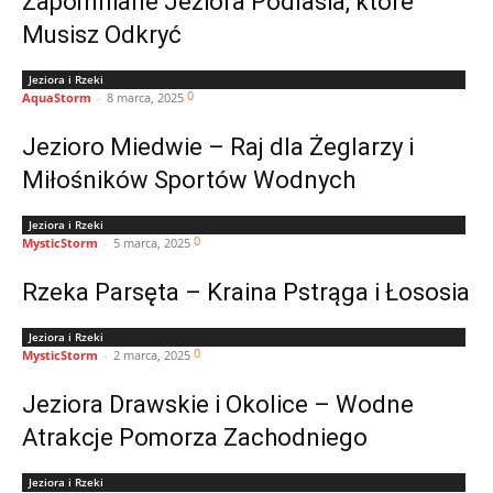
Zapomniane Jeziora Podlasia, które
Musisz Odkryć
Jeziora i Rzeki
0
AquaStorm
-
8 marca, 2025
Jezioro Miedwie – Raj dla Żeglarzy i
Miłośników Sportów Wodnych
Jeziora i Rzeki
0
MysticStorm
-
5 marca, 2025
Rzeka Parsęta – Kraina Pstrąga i Łososia
Jeziora i Rzeki
0
MysticStorm
-
2 marca, 2025
Jeziora Drawskie i Okolice – Wodne
Atrakcje Pomorza Zachodniego
Jeziora i Rzeki