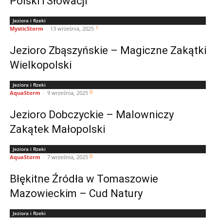
Polski i Słowacji
Jeziora i Rzeki
1
MysticStorm
-
13 września, 2025
Jezioro Zbąszyńskie – Magiczne Zakątki
Wielkopolski
Jeziora i Rzeki
0
AquaStorm
-
9 września, 2025
Jezioro Dobczyckie – Malowniczy
Zakątek Małopolski
Jeziora i Rzeki
0
AquaStorm
-
7 września, 2025
Błękitne Źródła w Tomaszowie
Mazowieckim – Cud Natury
Jeziora i Rzeki