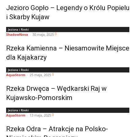
Jezioro Gopło – Legendy o Królu Popielu
i Skarby Kujaw
Jeziora i Rzeki
0
ShadowNova
-
30 maja, 2025
Rzeka Kamienna – Niesamowite Miejsce
dla Kajakarzy
Jeziora i Rzeki
0
AquaStorm
-
25 maja, 2025
Rzeka Drwęca – Wędkarski Raj w
Kujawsko-Pomorskim
Jeziora i Rzeki
0
AquaStorm
-
13 maja, 2025
Rzeka Odra – Atrakcje na Polsko-