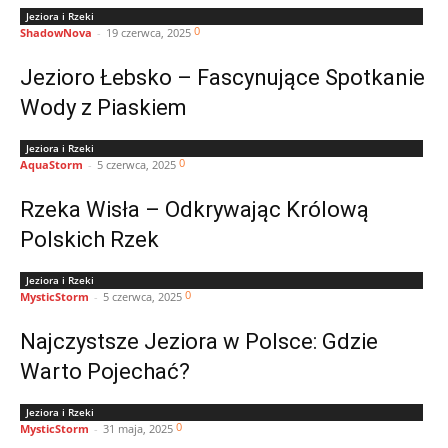
Jeziora i Rzeki
0
ShadowNova
-
19 czerwca, 2025
Jezioro Łebsko – Fascynujące Spotkanie
Wody z Piaskiem
Jeziora i Rzeki
0
AquaStorm
-
5 czerwca, 2025
Rzeka Wisła – Odkrywając Królową
Polskich Rzek
Jeziora i Rzeki
0
MysticStorm
-
5 czerwca, 2025
Najczystsze Jeziora w Polsce: Gdzie
Warto Pojechać?
Jeziora i Rzeki
0
MysticStorm
-
31 maja, 2025