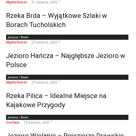
1
MysticStorm
-
31 sierpnia, 2025
Rzeka Brda – Wyjątkowe Szlaki w
Borach Tucholskich
Jeziora i Rzeki
0
MysticStorm
-
23 sierpnia, 2025
Jezioro Hańcza – Najgłębsze Jezioro w
Polsce
Jeziora i Rzeki
1
MysticStorm
-
23 sierpnia, 2025
Rzeka Pilica – Idealne Miejsce na
Kajakowe Przygody
Jeziora i Rzeki
1
IceClaw
-
13 sierpnia, 2025
Jezioro Wielimie – Pojezierze Drawskie