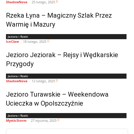
0
ShadowNova
-
25 lutego, 2025
Rzeka Łyna – Magiczny Szlak Przez
Warmię i Mazury
Jeziora i Rzeki
0
IceClaw
-
18 lutego, 2025
Jezioro Jeziorak – Rejsy i Wędkarskie
Przygody
Jeziora i Rzeki
0
ShadowNova
-
12 lutego, 2025
Jezioro Turawskie – Weekendowa
Ucieczka w Opolszczyźnie
Jeziora i Rzeki
0
MysticStorm
-
27 stycznia, 2025