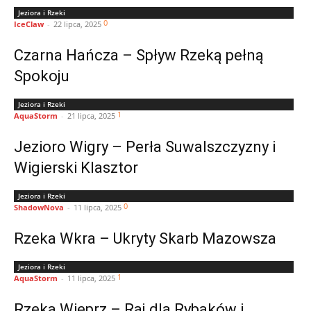
Jeziora i Rzeki
0
IceClaw
-
22 lipca, 2025
Czarna Hańcza – Spływ Rzeką pełną
Spokoju
Jeziora i Rzeki
1
AquaStorm
-
21 lipca, 2025
Jezioro Wigry – Perła Suwalszczyzny i
Wigierski Klasztor
Jeziora i Rzeki
0
ShadowNova
-
11 lipca, 2025
Rzeka Wkra – Ukryty Skarb Mazowsza
Jeziora i Rzeki
1
AquaStorm
-
11 lipca, 2025
Rzeka Wieprz – Raj dla Rybaków i