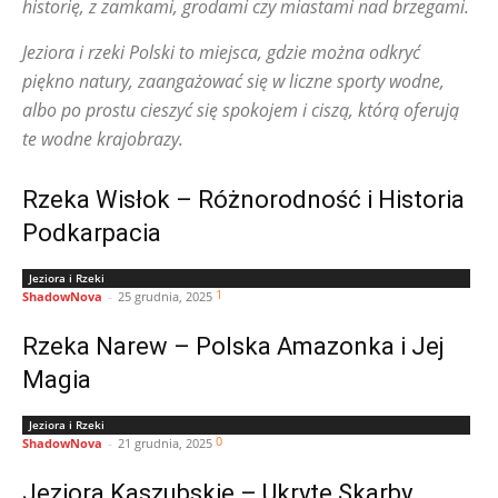
historię, z zamkami, grodami czy miastami nad brzegami.
Jeziora i rzeki Polski to miejsca, gdzie można odkryć
piękno natury, zaangażować się w liczne sporty wodne,
albo po prostu cieszyć się spokojem i ciszą, którą oferują
te wodne krajobrazy.
Rzeka Wisłok – Różnorodność i Historia
Podkarpacia
Jeziora i Rzeki
1
ShadowNova
-
25 grudnia, 2025
Rzeka Narew – Polska Amazonka i Jej
Magia
Jeziora i Rzeki
0
ShadowNova
-
21 grudnia, 2025
Jeziora Kaszubskie – Ukryte Skarby