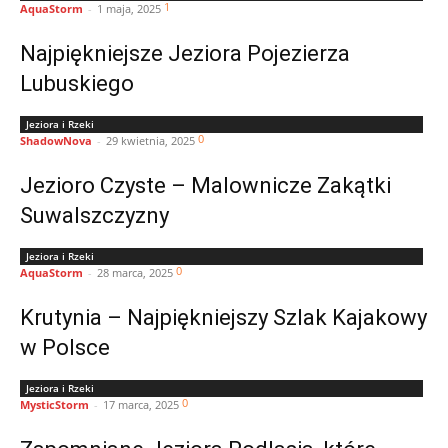
1
AquaStorm
-
1 maja, 2025
Najpiękniejsze Jeziora Pojezierza
Lubuskiego
Jeziora i Rzeki
0
ShadowNova
-
29 kwietnia, 2025
Jezioro Czyste – Malownicze Zakątki
Suwalszczyzny
Jeziora i Rzeki
0
AquaStorm
-
28 marca, 2025
Krutynia – Najpiękniejszy Szlak Kajakowy
w Polsce
Jeziora i Rzeki
0
MysticStorm
-
17 marca, 2025