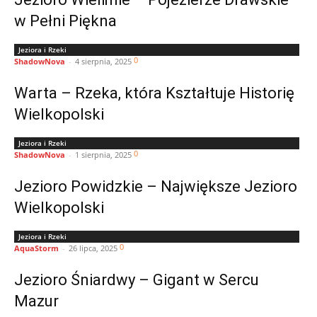
w Pełni Piękna
Jeziora i Rzeki
0
ShadowNova
-
4 sierpnia, 2025
Warta – Rzeka, która Kształtuje Historię
Wielkopolski
Jeziora i Rzeki
0
ShadowNova
-
1 sierpnia, 2025
Jezioro Powidzkie – Największe Jezioro
Wielkopolski
Jeziora i Rzeki
0
AquaStorm
-
26 lipca, 2025
Jezioro Śniardwy – Gigant w Sercu
Mazur