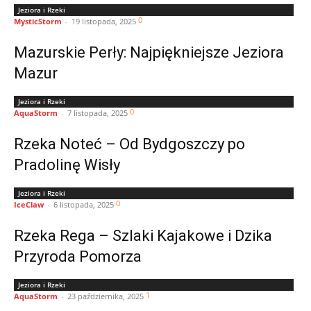
Jeziora i Rzeki
0
MysticStorm
-
19 listopada, 2025
Mazurskie Perły: Najpiękniejsze Jeziora
Mazur
Jeziora i Rzeki
0
AquaStorm
-
7 listopada, 2025
Rzeka Noteć – Od Bydgoszczy po
Pradolinę Wisły
Jeziora i Rzeki
0
IceClaw
-
6 listopada, 2025
Rzeka Rega – Szlaki Kajakowe i Dzika
Przyroda Pomorza
Jeziora i Rzeki
1
AquaStorm
-
23 października, 2025