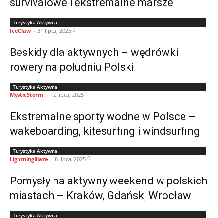
survivalowe i ekstremalne marsze
Turystyka Aktywna
0
IceClaw
-
31 lipca, 2025
Beskidy dla aktywnych – wędrówki i
rowery na południu Polski
Turystyka Aktywna
1
MysticStorm
-
12 lipca, 2025
Ekstremalne sporty wodne w Polsce –
wakeboarding, kitesurfing i windsurfing
Turystyka Aktywna
0
LightningBlaze
-
8 lipca, 2025
Pomysły na aktywny weekend w polskich
miastach – Kraków, Gdańsk, Wrocław
Turystyka Aktywna