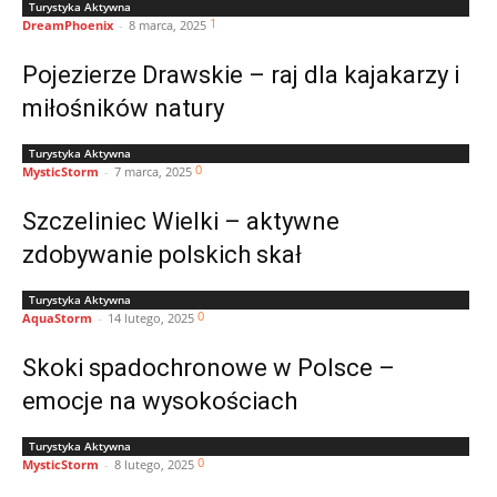
Turystyka Aktywna
1
DreamPhoenix
-
8 marca, 2025
Pojezierze Drawskie – raj dla kajakarzy i
miłośników natury
Turystyka Aktywna
0
MysticStorm
-
7 marca, 2025
Szczeliniec Wielki – aktywne
zdobywanie polskich skał
Turystyka Aktywna
0
AquaStorm
-
14 lutego, 2025
Skoki spadochronowe w Polsce –
emocje na wysokościach
Turystyka Aktywna
0
MysticStorm
-
8 lutego, 2025