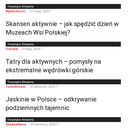
Turystyka Aktywna
1
MysticStorm
-
12 maja, 2025
Skansen aktywnie – jak spędzić dzień w
Muzeach Wsi Polskiej?
Turystyka Aktywna
1
IceClaw
-
6 maja, 2025
Tatry dla aktywnych – pomysły na
ekstremalne wędrówki górskie
Turystyka Aktywna
0
TurboDream
-
30 kwietnia, 2025
Jaskinie w Polsce – odkrywanie
podziemnych tajemnic
Turystyka Aktywna
0
ShadowNova
-
30 kwietnia, 2025