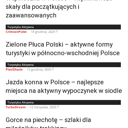
skały dla początkujących i
zaawansowanych
Turystyka Aktywna
0
CrimsonPulse
-
14 grudnia, 2025
Zielone Płuca Polski – aktywne formy
turystyki w północno-wschodniej Polsce
Turystyka Aktywna
0
PixelShade
-
12 grudnia, 2025
Jazda konna w Polsce – najlepsze
miejsca na aktywny wypoczynek w siodle
Turystyka Aktywna
0
TurboDream
-
12 listopada, 2025
Gorce na piechotę – szlaki dla