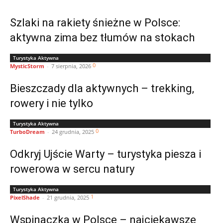
Szlaki na rakiety śnieżne w Polsce:
aktywna zima bez tłumów na stokach
Turystyka Aktywna
0
MysticStorm
-
7 sierpnia, 2026
Bieszczady dla aktywnych – trekking,
rowery i nie tylko
Turystyka Aktywna
0
TurboDream
-
24 grudnia, 2025
Odkryj Ujście Warty – turystyka piesza i
rowerowa w sercu natury
Turystyka Aktywna
1
PixelShade
-
21 grudnia, 2025
Wspinaczka w Polsce – najciekawsze