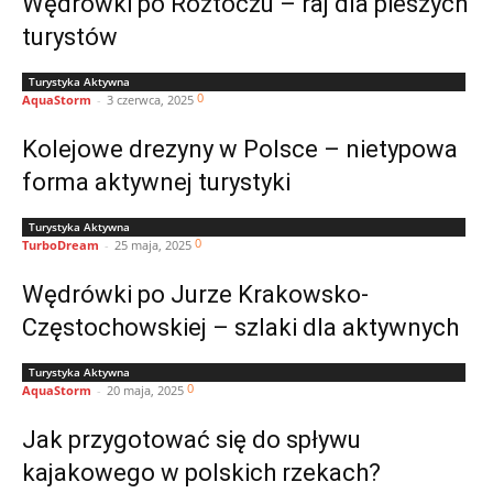
Wędrówki po Roztoczu – raj dla pieszych
turystów
Turystyka Aktywna
0
AquaStorm
-
3 czerwca, 2025
Kolejowe drezyny w Polsce – nietypowa
forma aktywnej turystyki
Turystyka Aktywna
0
TurboDream
-
25 maja, 2025
Wędrówki po Jurze Krakowsko-
Częstochowskiej – szlaki dla aktywnych
Turystyka Aktywna
0
AquaStorm
-
20 maja, 2025
Jak przygotować się do spływu
kajakowego w polskich rzekach?