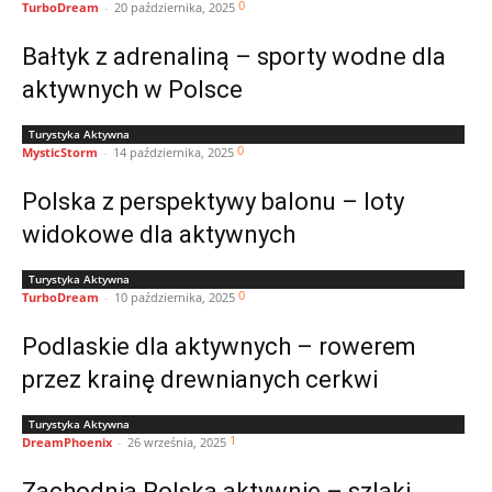
0
TurboDream
-
20 października, 2025
Bałtyk z adrenaliną – sporty wodne dla
aktywnych w Polsce
Turystyka Aktywna
0
MysticStorm
-
14 października, 2025
Polska z perspektywy balonu – loty
widokowe dla aktywnych
Turystyka Aktywna
0
TurboDream
-
10 października, 2025
Podlaskie dla aktywnych – rowerem
przez krainę drewnianych cerkwi
Turystyka Aktywna
1
DreamPhoenix
-
26 września, 2025
Zachodnia Polska aktywnie – szlaki