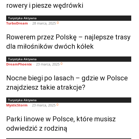
rowery i piesze wędrówki
Turystyka Aktywna
0
TurboDream
-
28 marca, 2025
Rowerem przez Polskę – najlepsze trasy
dla miłośników dwóch kółek
Turystyka Aktywna
0
DreamPhoenix
-
23 marca, 2025
Nocne biegi po lasach – gdzie w Polsce
znajdziesz takie atrakcje?
Turystyka Aktywna
0
MysticStorm
-
23 marca, 2025
Parki linowe w Polsce, które musisz
odwiedzić z rodziną