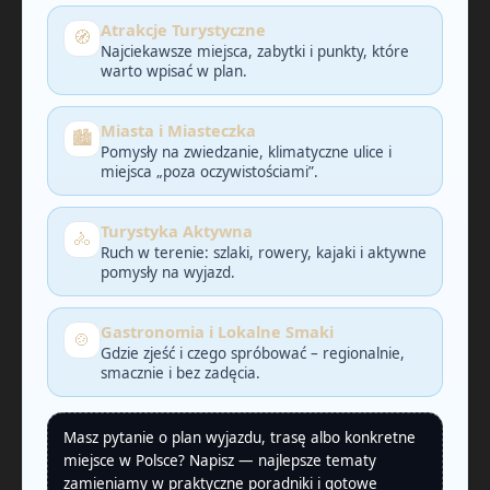
Atrakcje Turystyczne
🧭
Najciekawsze miejsca, zabytki i punkty, które
warto wpisać w plan.
Miasta i Miasteczka
🏙️
Pomysły na zwiedzanie, klimatyczne ulice i
miejsca „poza oczywistościami”.
Turystyka Aktywna
🚴
Ruch w terenie: szlaki, rowery, kajaki i aktywne
pomysły na wyjazd.
Gastronomia i Lokalne Smaki
🍲
Gdzie zjeść i czego spróbować – regionalnie,
smacznie i bez zadęcia.
Masz pytanie o plan wyjazdu, trasę albo konkretne
miejsce w Polsce? Napisz — najlepsze tematy
zamieniamy w praktyczne poradniki i gotowe