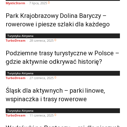
0
MysticStorm
-
7 lipca, 2025
Park Krajobrazowy Dolina Baryczy –
rowerowe i piesze szlaki dla każdego
Turystyka Aktywna
0
TurboDream
-
28 czerwca, 2025
Podziemne trasy turystyczne w Polsce –
gdzie aktywnie odkrywać historię?
Turystyka Aktywna
0
TurboDream
-
27 czerwca, 2025
Śląsk dla aktywnych – parki linowe,
wspinaczka i trasy rowerowe
Turystyka Aktywna
0
TurboDream
-
11 czerwca, 2025